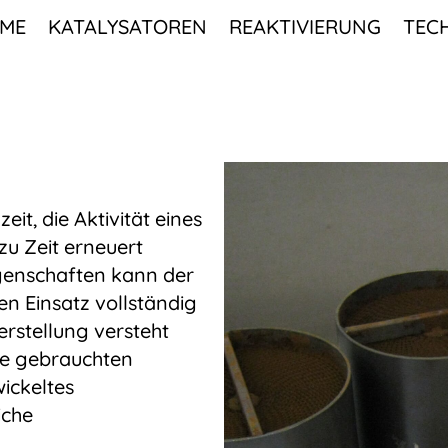
ME
KATALYSATOREN
REAKTIVIERUNG
TEC
t, die Aktivität eines
 zu Zeit erneuert
genschaften kann der
n Einsatz vollständig
rstellung versteht
ie gebrauchten
ickeltes
iche